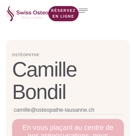
RÉSERVEZ
EN LIGNE
OSTÉOPATHE
Camille
Bondil
camille@osteopathe-lausanne.ch
En vous plaçant au centre de
nos préoccupations, nous