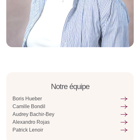
Notre équipe
Boris Hueber
Camille Bondil
Audrey Bachir-Bey
Alexandro Rojas
Patrick Lenoir