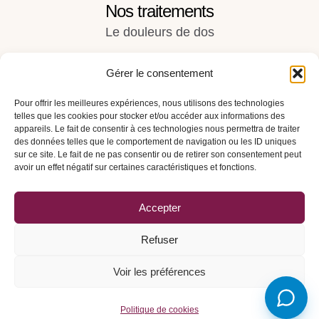
Nos traitements
Le douleurs de dos
Les maux de tête et troubles ORL
Gérer le consentement
Les douleurs articulaires
Pour offrir les meilleures expériences, nous utilisons des technologies
Les troubles digestifs et du ventre
telles que les cookies pour stocker et/ou accéder aux informations des
appareils. Le fait de consentir à ces technologies nous permettra de traiter
Femmes enceintes et troubles féminins
des données telles que le comportement de navigation ou les ID uniques
sur ce site. Le fait de ne pas consentir ou de retirer son consentement peut
Rue du Grand-Chêne 6 Ι 2e étage Ι 1003
avoir un effet négatif sur certaines caractéristiques et fonctions.
Lausanne
Voir les directions
Accepter
Prendre contact
Refuser
Politique de confidentialité
Voir les préférences
-
© 2016-2026 - Tous
Ostéopathe Lausanne Swiss
droits réservés
Osteo Boris Hueber
Politique de cookies